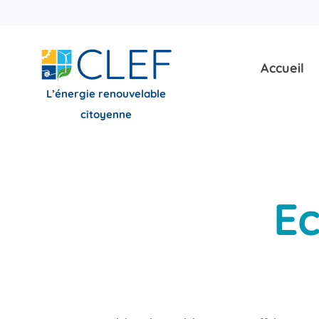
Skip
to
content
Accueil
L’énergie renouvelable
citoyenne
Ec