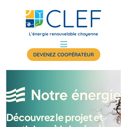
Skip
to
content
L’énergie renouvelable citoyenne
Menu
DEVENEZ COOPÉRATEUR
Découvrez le projet et