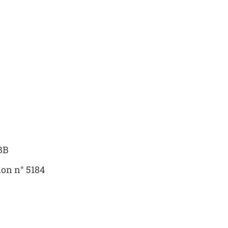
BB
ion n° 5184