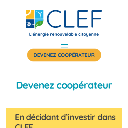
Skip
to
content
L’énergie renouvelable citoyenne
Menu
DEVENEZ COOPÉRATEUR
Devenez coopérateur
En décidant d’investir dans
CLEF