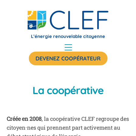
Skip
to
content
L’énergie renouvelable citoyenne
Menu
DEVENEZ COOPÉRATEUR
La coopérative
Créée en 2008
, la coopérative CLEF regroupe des
citoyen·nes qui prennent part activement au