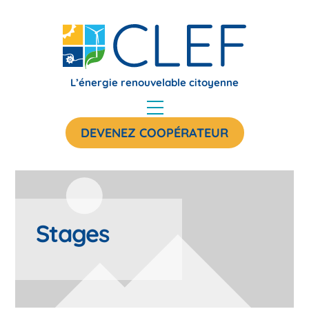
Skip
to
content
L’énergie renouvelable citoyenne
Menu
DEVENEZ COOPÉRATEUR
Stages