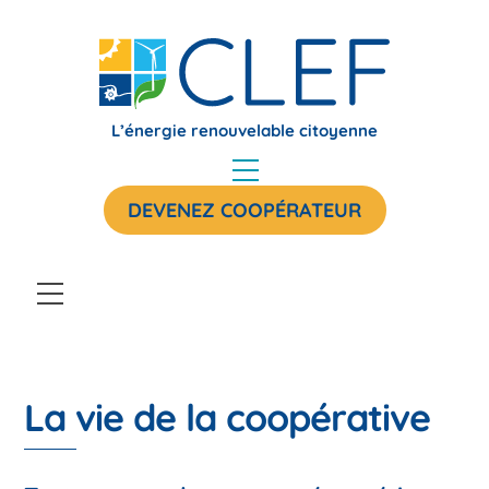
Skip
to
content
L’énergie renouvelable citoyenne
Menu
DEVENEZ COOPÉRATEUR
Menu
La vie de la coopérative