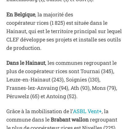
En Belgique
,
la majorité des
coopérateur
·rice
s
(
1
825
)
est située dans le
Hainaut
, qui est le territoire
principal
sur lequel
CLEF développe ses projets et installe ses outils
de production
.
Dans le Hainaut
,
les communes regroupant le
plus de coopérateur·rices sont Tournai (345),
Leuze-en-Hainaut (243), Soignies (130),
Frasnes-lez-Anvaing (94), Ath (93), Mons (79),
Péruwelz (65) et Antoing (52).
Grâce à la mobilisation de l’
ASBL Vent+
, la
commune dans le
Brabant wallon
regroupant
le plus de coopérateur·rices est Nivelles (225).