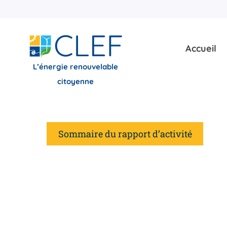
Skip
to
content
Accueil
L’énergie renouvelable
citoyenne
Sommaire du rapport d’activité